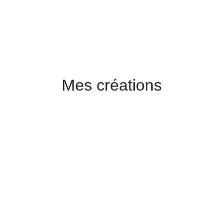
Mes créations
igar Box
Stoker