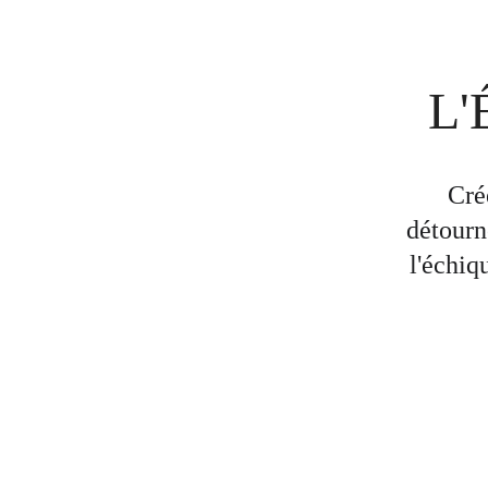
L'
Cré
détourn
l'échiq